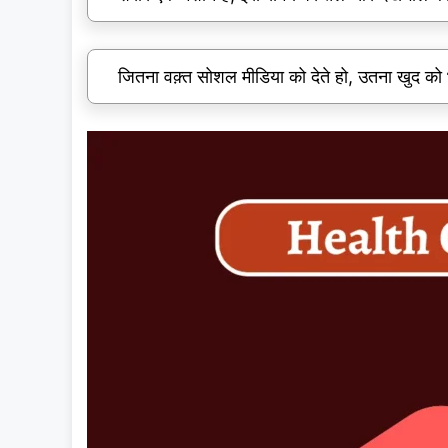
जितना वक़्त सोशल मीडिया को देते हो, उतना खुद को 