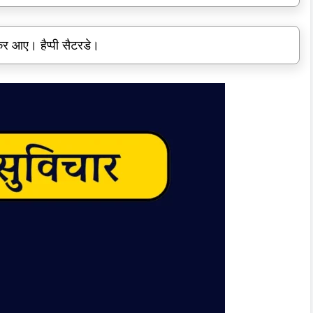
कर आए। हैप्पी सैटरडे।